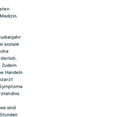
rsten
Medizin.
tudienjahr
i soziale
sche
derlich.
t. Zudem
che Handeln
enzarzt
f Symptome
rständnis
ose sind
 Stunden