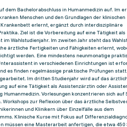
uf dem Bachelorabschluss in Humanmedizin auf. Im e
 kranken Menschen und den Grundlagen der klinischen 
Krankenbett erlernt, ergänzt durch interdisziplinäre
ktika. Ziel ist die Vorbereitung auf eine Tätigkeit als
t im Wahlstudienjahr. Im zweiten Jahr steht das Wahls
he ärztliche Fertigkeiten und Fähigkeiten erlernt, wobe
ichtigt werden. Eine mindestens neunmonatige prakti
Unterassistent in verschiedenen Einrichtungen ist erfor
nd es finden regelmässige praktische Prüfungen stat
earbeitet. Im dritten Studienjahr wird auf das ärztli
tung auf eine Tätigkeit als Assistenzärztin oder Assist
ung Humanmedizin. Vorlesungen konzentrieren sich au
 Workshops zur Reflexion über das ärztliche Selbstve
nikerinnen und Klinikern über Einzelfälle aus dem
amms. Klinische Kurse mit Fokus auf Differenzialdiagn
den müssen eine Masterarbeit anfertigen, die etwa 450