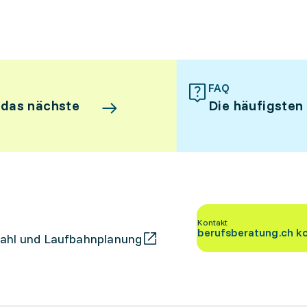
FAQ
 das nächste
Die häufigsten
Kontakt
berufsberatung.ch k
ahl und Laufbahnplanung