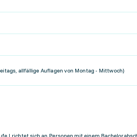
eitags, allfällige Auflagen von Montag - Mittwoch)
e I richtet sich an Personen mit einem Bachelorabsch