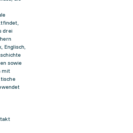
ule
tfindet,
 drei
chern
, Englisch,
eschichte
ten sowie
 mit
ktische
ngewendet
ntakt