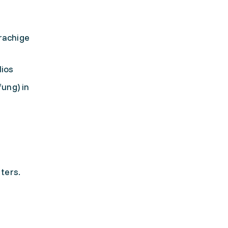
rachige
lios
ung) in
ters.