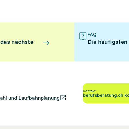
FAQ
 das nächste
Die häufigsten
Kontakt
berufsberatung.ch k
ahl und Laufbahnplanung