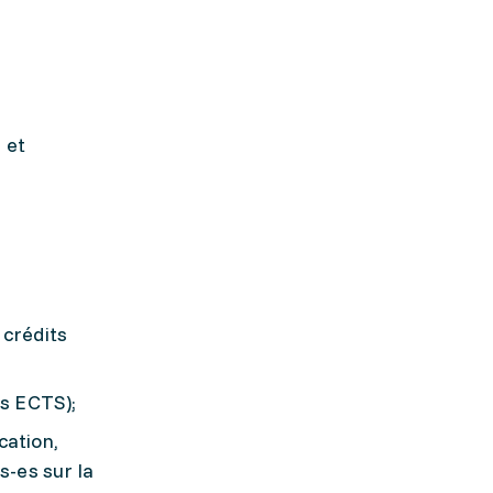
 et
 crédits
ts ECTS);
cation,
s-es sur la