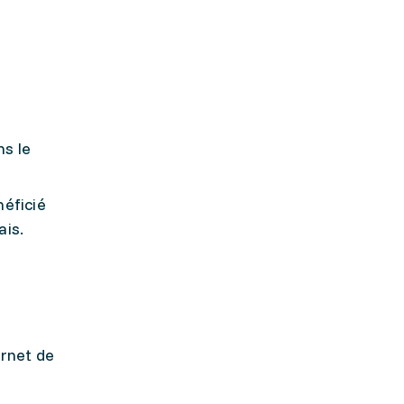
s le
néficié
ais.
ernet de