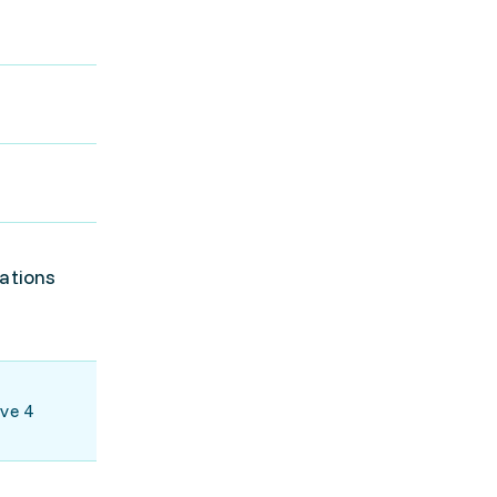
ations
ve 4