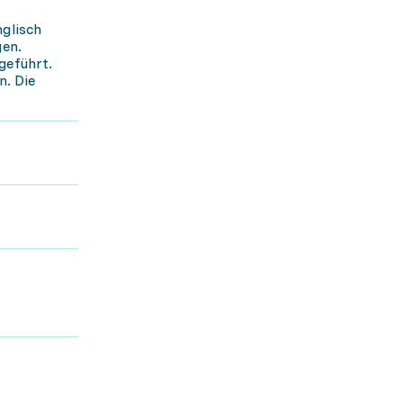
nglisch
gen.
geführt.
n. Die