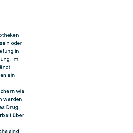
potheken
sein oder
efung in
dung. Im
gänzt
en ein
ächern wie
em werden
es Drug
rbeit über
che sind