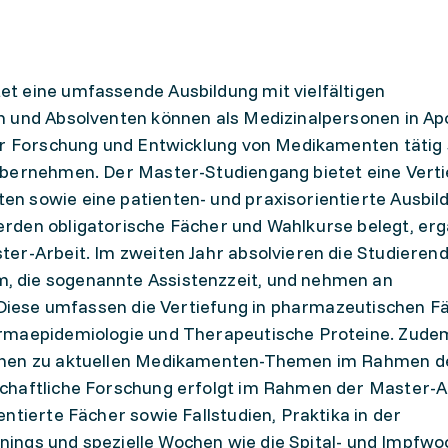
t eine umfassende Ausbildung mit vielfältigen
n und Absolventen können als Medizinalpersonen in A
er Forschung und Entwicklung von Medikamenten tätig 
übernehmen. Der Master-Studiengang bietet eine Verti
n sowie eine patienten- und praxisorientierte Ausbil
rden obligatorische Fächer und Wahlkurse belegt, er
er-Arbeit. Im zweiten Jahr absolvieren die Studierend
 die sogenannte Assistenzzeit, und nehmen an
. Diese umfassen die Vertiefung in pharmazeutischen F
armaepidemiologie und Therapeutische Proteine. Zud
onen zu aktuellen Medikamenten-Themen im Rahmen d
chaftliche Forschung erfolgt im Rahmen der Master-A
ntierte Fächer sowie Fallstudien, Praktika in der
ainings und spezielle Wochen wie die Spital- und Impfwo