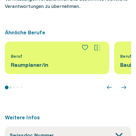
Verantwortungen zu übernehmen.
Ähnliche Berufe
Beruf
Beruf
Raumplaner/​in
Bauing
Weitere Infos
Swissdoc Nummer