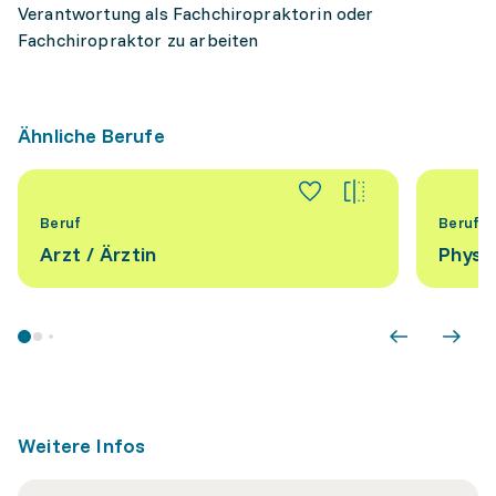
Verantwortung als Fachchiropraktorin oder
Fachchiropraktor zu arbeiten
Ähnliche Berufe
Beruf
Beruf
Arzt / Ärztin
Physio
Weitere Infos