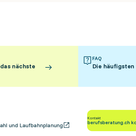
FAQ
 das nächste
Die häufigsten
Kontakt
berufsberatung.ch k
ahl und Laufbahnplanung