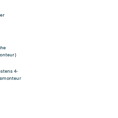
der
che
monteur)
stens 4-
ngsmonteur