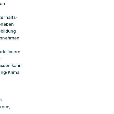
 an
terhalts-
beheben
sbildung
assnahmen
tadellosem
r
issen kann
ung/Klima
n
mmen,