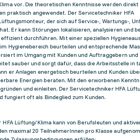
lima vor. Die theoretischen Kenntnisse werden direkt
len praktisch angewendet. Der Servicetechniker HFA
Lüftungsmonteur, der sich auf Service-, Wartungs-, Un
 hat. Er kann Störungen lokalisieren, analysieren und 
ffizient durchführen. Mit einer speziellen Hygieneau
n im Hygienebereich beurteilen und entsprechende M
 versiert im Umgang mit Kunden und Auftraggebern und
tet sauber und sorgt dafür, dass die Arbeitsstelle in 
ann er Anlagen energetisch beurteilen und Kunden übe
rbare Energien beraten. Mit den erworbenen Kenntn
gründen und einleiten. Der Servicetechniker HFA Lüft
d fungiert oft als Bindeglied zum Kunden.
r HFA Lüftung/Klima kann von Berufsleuten und aktive
den maximal 20 TeilnehmerInnen pro Klasse aufgeno
nde Zulassungsbedingungen erfüllen: