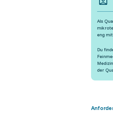
Als Qua
mikrote
eng mi
Du find
Feinmec
Medizin
der Qua
Anforde