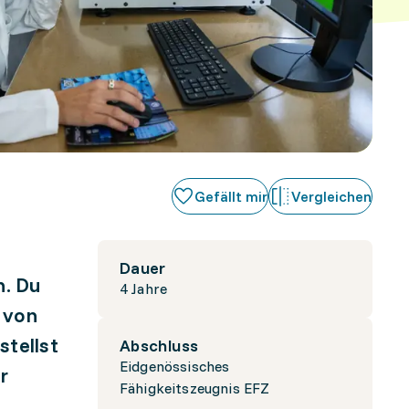
Gefällt mir
Vergleichen
Dauer
n. Du
4 Jahre
e von
stellst
Abschluss
Eidgenössisches
r
Fähigkeitszeugnis EFZ