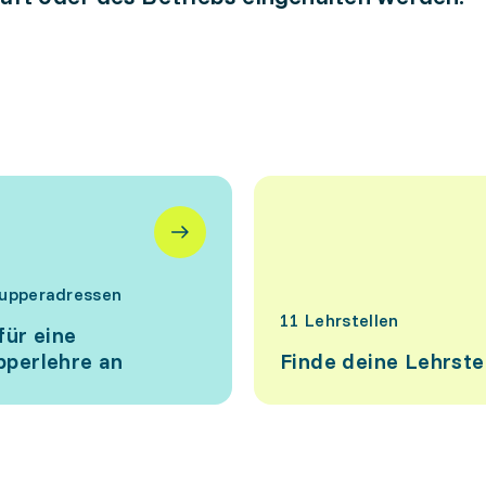
upperadressen
11 Lehrstellen
für eine
perlehre an
Finde deine Lehrste