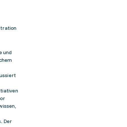
tration
e und
ichem
ussiert
tiativen
jor
wissen,
. Der