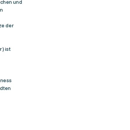
ichen und
on
ze der
) ist
iness
ndten