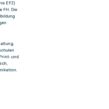
nis EFZ)
e FH. Die
bildung
igen
altung.
schulen
Print- und
sch,
nikation.