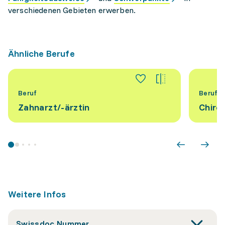
verschiedenen Gebieten erwerben.
Ähnliche Berufe
Beruf
Beruf
Zahnarzt/-ärztin
Chirop
Weitere Infos
Swissdoc Nummer