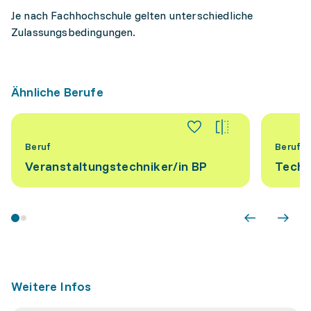
Je nach Fachhochschule gelten unterschiedliche
Zulassungsbedingungen.
Ähnliche Berufe
Beruf
Beruf
Veranstaltungstechniker/​in BP
Techni
Weitere Infos