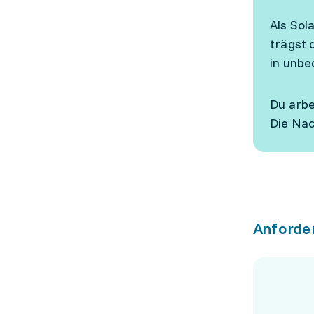
Als Sol
trägst 
in unbe
Du arbe
Die Nac
Anforde