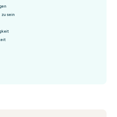
gen
 zu sein
gkeit
eit