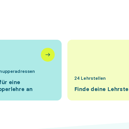
nupperadressen
24 Lehrstellen
für eine
perlehre an
Finde deine Lehrste