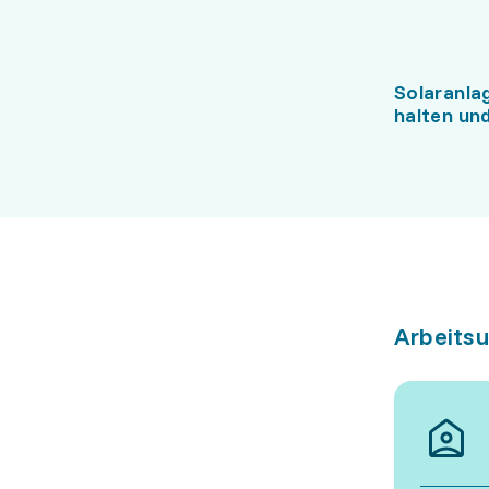
Solaranla
halten un
Arbeits