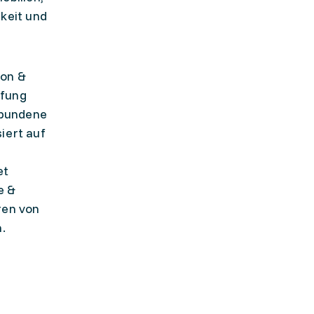
keit und
ion &
efung
rbundene
iert auf
et
e &
ren von
.