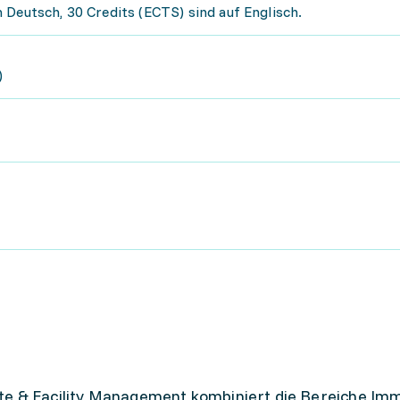
 Deutsch, 30 Credits (ECTS) sind auf Englisch.
)
te & Facility Management kombiniert die Bereiche Imm