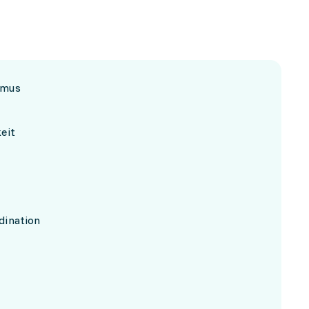
hmus
eit
dination