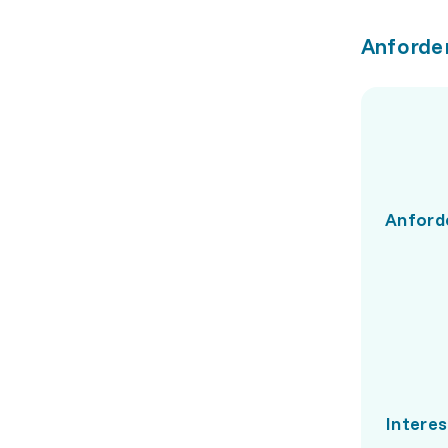
Anforde
Anford
Intere