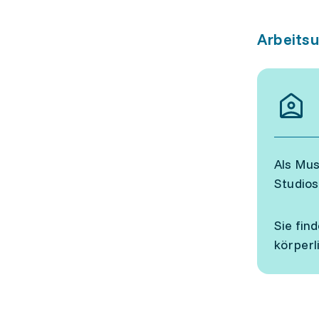
Arbeits
Als Mu
Studios
Sie fin
körperl