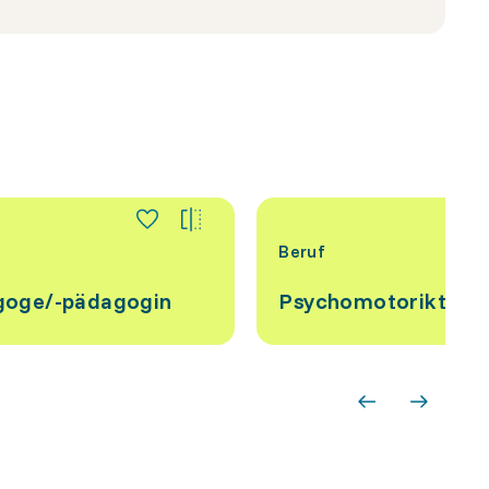
Beruf
goge/-pädagogin
Psychomotorikthera