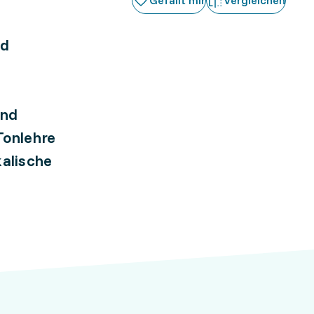
Gefällt mir
Vergleichen
nd
und
Tonlehre
kalische