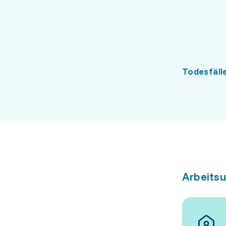
Todesfäll
Arbeits