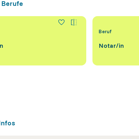
 Berufe
Beruf
in
Notar/​in
Infos