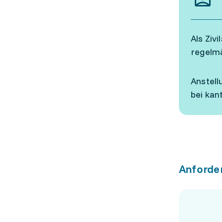
Als Ziv
regelmä
Anstell
bei kan
Anforde