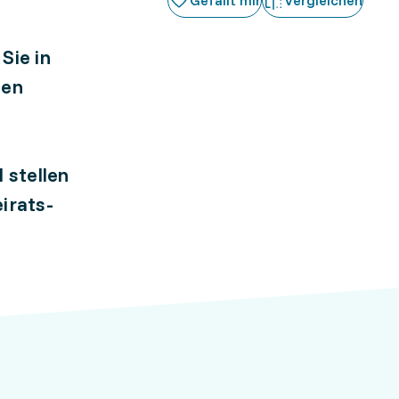
Gefällt mir
Vergleichen
Sie in
den
 stellen
irats-