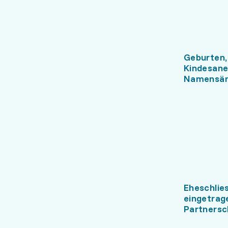
Geburten,
Kindesan
Namensän
Eheschlie
eingetrag
Partnersc