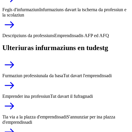
Fegls d'infurmaziun
Infurmaziuns davart la tscherna da professiun e
la scolaziun
Descripziuns da professiuns
Emprendissadis AFP ed AFQ
Ulteriuras infurmaziuns en tudestg
Furmaziun professiunala da basa
Tut davart l'emprendissadi
Emprender ina professiun
Tut davart il fufragnadi
Tia via a la plazza d'emprendissadi
S'annunziar per ina plazza
d'emprendissadi