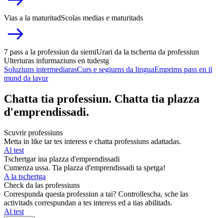
Vias a la maturitad
Scolas medias e maturitads
7 pass a la professiun da siemi
Urari da la tscherna da professiun
Ulteriuras infurmaziuns en tudestg
Soluziuns intermediaras
Curs e segiurns da lingua
Emprims pass en il
mund da lavur
Chatta tia professiun. Chatta tia plazza
d'emprendissadi.
Scuvrir professiuns
Metta in like tar tes interess e chatta professiuns adattadas.
Al test
Tschertgar ina plazza d'emprendissadi
Cumenza ussa. Tia plazza d'emprendissadi ta spetga!
A la tschertga
Check da las professiuns
Correspunda questa professiun a tai? Controllescha, sche las
activitads correspundan a tes interess ed a tias abilitads.
Al test