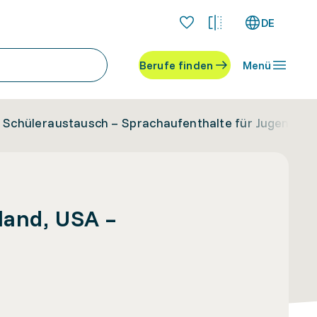
DE
Berufe finden
Menü
 – Schüleraustausch – Sprachaufenthalte für Jugendlic
land, USA –
e