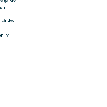
ltage pro
hen
lich des
en im