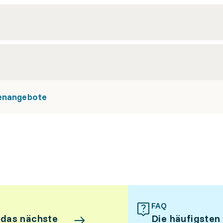
kenangebote
FAQ
 das nächste
Die häufigsten