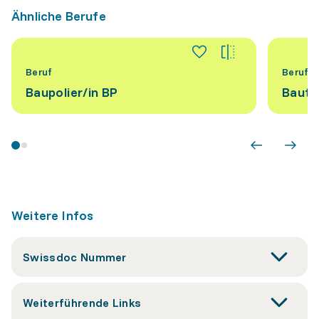
Ähnliche Berufe
Beruf
Beruf
Baupolier/​in BP
Baute
Weitere Infos
Swissdoc Nummer
Weiterführende Links