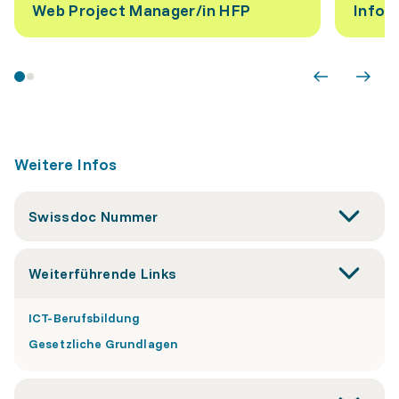
Web Project Manager/​in HFP
Infor
Weitere Infos
Swissdoc Nummer
Weiterführende Links
ICT-Berufsbildung
Gesetzliche Grundlagen