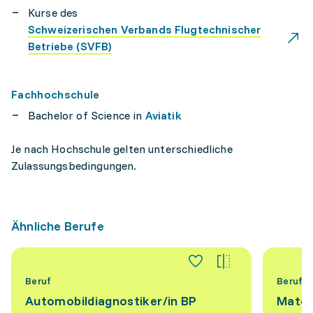
Kurse des
Schweizerischen Verbands Flugtechnischer
Betriebe (SVFB)
Fachhochschule
Bachelor of Science in
Aviatik
Je nach Hochschule gelten unterschiedliche
Zulassungsbedingungen.
Ähnliche Berufe
Beruf
Beruf
Automobildiagnostiker/​in BP
Materi