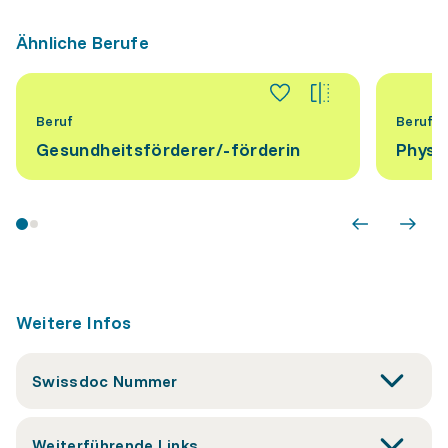
Ähnliche Berufe
Beruf
Beruf
Gesundheitsförderer/-förderin
Physio
Weitere Infos
Swissdoc Nummer
Weiterführende Links