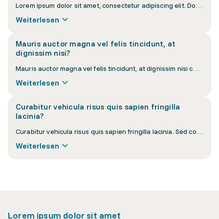
Lorem ipsum dolor sit amet, consectetur adipiscing elit. Donec interdum nisi at velit vulputate luctus. Vestibulum ante ipsum primis in faucibus orci luctus et ultrices posuere cubilia curae.
Weiterlesen
Mauris auctor magna vel felis tincidunt, at
dignissim nisi?
Mauris auctor magna vel felis tincidunt, at dignissim nisi cursus. Pellentesque habitant morbi tristique senectus et netus et malesuada fames ac turpis egestas.
Weiterlesen
Curabitur vehicula risus quis sapien fringilla
lacinia?
Curabitur vehicula risus quis sapien fringilla lacinia. Sed consequat eros eu orci convallis, a lacinia sapien pellentesque. Nullam euismod lacus vel purus suscipit.
Weiterlesen
Lorem ipsum dolor sit amet