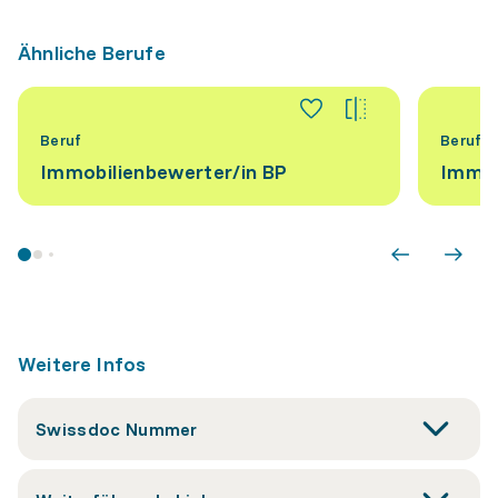
Ähnliche Berufe
Beruf
Beruf
Immobilienbewerter/​in BP
Immob
Weitere Infos
Swissdoc Nummer