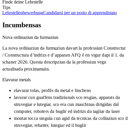
Finde deine Lehrstelle
Tips
Lehrstellenbewerbung
Candidarsi per un posto di apprendistato
Incumbensas
Nova ordinaziun da furmaziun
La nova ordinaziun da furmaziun davart la professiun Constructur
/ Constructura d’indrizs e d’apparats AFQ è en vigur dapi il 1. da
schaner 2026. Questa descripziun da la professiun vegn
actualisada proximamain.
Elavurar metals
elavurar tolas, profils da metal e bischens
lavurar cun guaffens tradiziunals sco resgias, apparats da
struvegiar e lutegiar, sco era cun maschinas dirigidas dal
computer, roboters da buglir ed indrizs da tagliar da laser
montar tocca singula cun agid da tecnicas da colliaziun sco il
struvegiar, rebatter, lutegiar ed il buglir