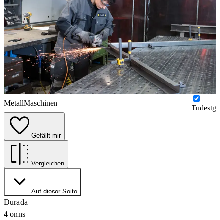
Metall
Maschinen
Tudestg
Gefällt mir
Vergleichen
Auf dieser Seite
Durada
4 onns