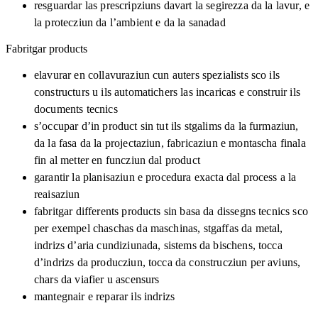
resguardar las prescripziuns davart la segirezza da la lavur, e
la protecziun da l’ambient e da la sanadad
Fabritgar products
elavurar en collavuraziun cun auters spezialists sco ils
constructurs u ils automatichers las incaricas e construir ils
documents tecnics
s’occupar d’in product sin tut ils stgalims da la furmaziun,
da la fasa da la projectaziun, fabricaziun e montascha finala
fin al metter en funcziun dal product
garantir la planisaziun e procedura exacta dal process a la
reaisaziun
fabritgar differents products sin basa da dissegns tecnics sco
per exempel chaschas da maschinas, stgaffas da metal,
indrizs d’aria cundiziunada, sistems da bischens, tocca
d’indrizs da producziun, tocca da construcziun per aviuns,
chars da viafier u ascensurs
mantegnair e reparar ils indrizs