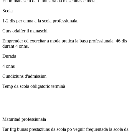
En in manaschi da l’industria da maschinas e metal.
Scola
1-2 dis per emna a la scola professiunala.
Curs odaifer il manaschi
Emprender ed exercitar a moda pratica la basa professiunala, 46 dis
durant 4 onns.
Durada
4 onns
Cundiziuns d'admissiun
Temp da scola obligatoric terminà
Maturitad professiunala
Tar fitg bunas prestaziuns da scola po vegnir frequentada la scola da