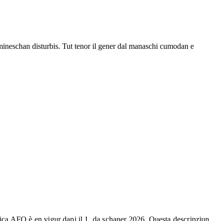
mineschan disturbis. Tut tenor il gener dal manaschi cumodan e
ca AFQ è en vigur dapi il 1. da schaner 2026. Questa descripziun