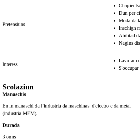
Chapients
Dun per ci
Moda da la
Pretensiuns
Inschign 
Abilitad d
Nagins dis
Lavurar c
Interess
S'occupar 
Scolaziun
Manaschis
En in manaschi da l’industria da maschinas, d'electro e da metal
(industria MEM).
Durada
3 onns