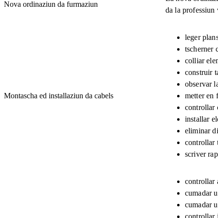
Nova ordinaziun da furmaziun
da la professiun
leger plans
tscherner c
colliar el
construir t
observar l
Montascha ed installaziun da cabels
metter en 
controllar
installar e
eliminar di
controllar 
scriver ra
controllar
cumadar u 
cumadar u 
controllar