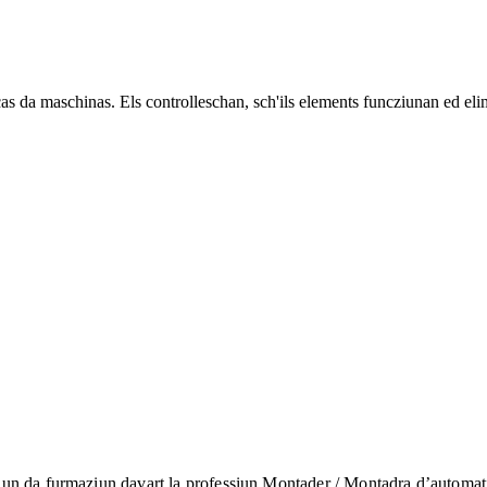
as da maschinas. Els controlleschan, sch'ils elements funcziunan ed eli
un da furmaziun davart la professiun Montader / Montadra d’automati