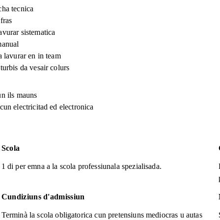
cha tecnica
fras
vurar sistematica
manual
a lavurar en in team
turbis da vesair colurs
un ils mauns
cun electricitad ed electronica
Scola
1 di per emna a la scola professiunala spezialisada.
Cundiziuns d'admissiun
Terminà la scola obligatorica cun pretensiuns mediocras u autas