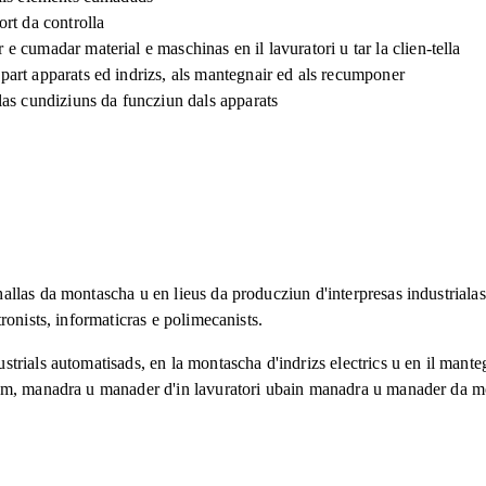
ort da controlla
 e cumadar material e maschinas en il lavuratori u tar la clien-tella
part apparats ed indrizs, als mantegnair ed als recumponer
 las cundiziuns da funcziun dals apparats
as da montascha u en lieus da producziun d'interpresas industrialas. E
onists, informaticras e polimecanists.
rials automatisads, en la montascha d'indrizs electrics u en il manteg
eam, manadra u manader d'in lavuratori ubain manadra u manader da m