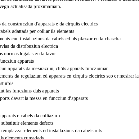
 vegn actualisada proximamain.
 da construcziun d'apparats e da cirquits electrics
abels adattads per colliar ils elements
ements cun installaziuns da cabels ed als plazzar en la chascha
avlas da distribuziun electrica
as normas legalas en la lavur
funcziun apparats
 cun apparats da mesiraziun, ch'ils apparats funcziunian
lements da regulaziun ed apparats en cirquits electrics sco er mesirar l
sturbis
tut las funcziuns dals apparats
pports davart la messa en funcziun d'apparats
 apparats e cabels da colliaziun
substituir elements defects
remplazzar elements ed installaziuns da cabels ruts
 ils elements cumadads