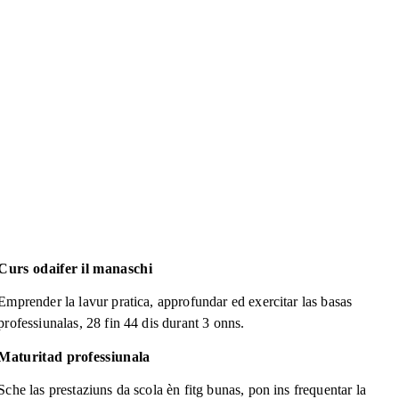
Curs odaifer il manaschi
Emprender la lavur pratica, approfundar ed exercitar las basas
professiunalas, 28 fin 44 dis durant 3 onns.
Maturitad professiunala
Sche las prestaziuns da scola èn fitg bunas, pon ins frequentar la