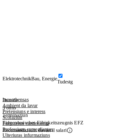
Elektrotechnik
Bau, Energie
Tudestg
Incumbensas
Durada
Ambient da lavur
3 onns
Pretensiuns e interess
Terminaziun
Scolaziun
Eidgenössisches Fähigkeitszeugnis EFZ
Furmaziun cuntinuonta
Professiuns sumegliantas
Recumandaziuns davart il salari
Ulteriuras infurmaziuns