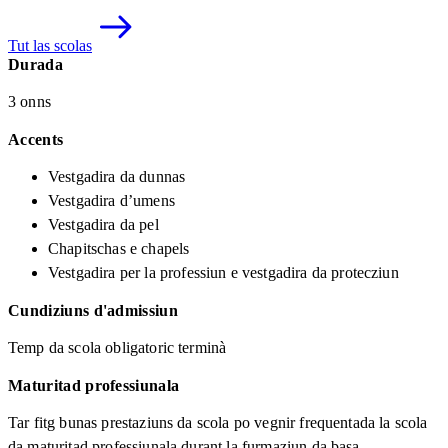
Tut las scolas
Durada
3 onns
Accents
Vestgadira da dunnas
Vestgadira d’umens
Vestgadira da pel
Chapitschas e chapels
Vestgadira per la professiun e vestgadira da protecziun
Cundiziuns d'admissiun
Temp da scola obligatoric terminà
Maturitad professiunala
Tar fitg bunas prestaziuns da scola po vegnir frequentada la scola
da maturitad professiunala durant la furmaziun da basa.