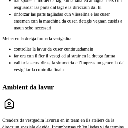
transponer il model da tagl sin la taila ed al tagliar tiers cun
resguardar las parts dal tagl e la direcziun dal fil
rinforzar las parts tagliadas cun vlieselina e las cuser
ensemen cun la maschina da cuser, detagls vegnan cusids a
maun sche necessari
Metter en la dretga furma la vestgadira
controllar la lavur da cuser cuntinuadamain
far ora cun il fier il vestgì ed al strair en la dretga furma
valitar las cusadiras, la simmetria e l’impressiun generala dal
vestgì tar la controlla finala
Ambient da lavur
Creaders da vestgadira lavuran en in team en ils ateliers da la
direcziun speziala elegida. Incumbensas ch’èn liadas vi da termins