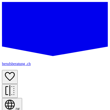
berufsberatung .ch
DE