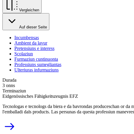
Vergleichen
Auf dieser Seite
Incumbensas
Ambient da lavur
Pretensiuns e interess
Scolaziun
Furmaziun cuntinuonta
Professiuns sumegliantas
Ulteriuras infurmaziuns
Durada
3 onns
Terminaziun
Eidgenössisches Fähigkeitszeugnis EFZ
Tecnologas e tecnologs da biera e da bavrondas produceschan or da mat
l'emballadi dals products. Las persunas da questa professiun manevresc