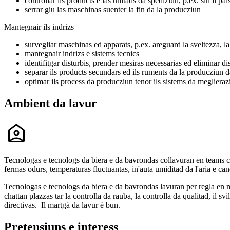
controllar ils products e las unitads da spediziun, p.ex. sin il pais,
serrar giu las maschinas suenter la fin da la producziun
Mantegnair ils indrizs
survegliar maschinas ed apparats, p.ex. areguard la sveltezza, la
mantegnair indrizs e sistems tecnics
identifitgar disturbis, prender mesiras necessarias ed eliminar di
separar ils products secundars ed ils ruments da la producziun da 
optimar ils process da producziun tenor ils sistems da meglierazi
Ambient da lavur
Tecnologas e tecnologs da biera e da bavrondas collavuran en teams cun
fermas odurs, temperaturas fluctuantas, in'auta umiditad da l'aria e can
Tecnologas e tecnologs da biera e da bavrondas lavuran per regla en ma
chattan plazzas tar la controlla da rauba, la controlla da qualitad, il
directivas. Il martgà da lavur è bun.
Pretensiuns e interess