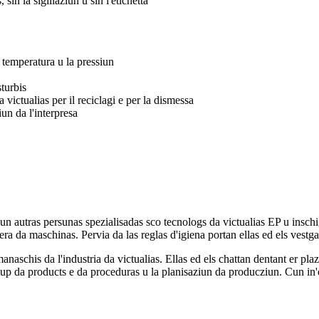
 sin la sigillaziun u sin l'etichetta
 temperatura u la pressiun
sturbis
victualias per il reciclagi e per la dismessa
un da l'interpresa
 autras persunas spezialisadas sco tecnologs da victualias EP u inschig
era da maschinas. Pervia da las reglas d'igiena portan ellas ed els vestg
naschis da l'industria da victualias. Ellas ed els chattan dentant er pl
 svilup da products e da proceduras u la planisaziun da producziun. Cun i