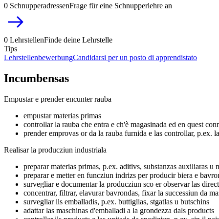
0 Schnupperadressen
Frage für eine Schnupperlehre an
0 Lehrstellen
Finde deine Lehrstelle
Tips
Lehrstellenbewerbung
Candidarsi per un posto di apprendistato
Incumbensas
Empustar e prender encunter rauba
empustar materias primas
controllar la rauba che entra e ch'è magasinada ed en quest conne
prender emprovas or da la rauba furnida e las controllar, p.ex. la
Realisar la producziun industriala
preparar materias primas, p.ex. aditivs, substanzas auxiliaras u 
preparar e metter en funcziun indrizs per producir biera e bavr
survegliar e documentar la producziun sco er observar las direc
concentrar, filtrar, elavurar bavrondas, fixar la successiun da 
survegliar ils emballadis, p.ex. buttiglias, stgatlas u butschins
adattar las maschinas d'emballadi a la grondezza dals products