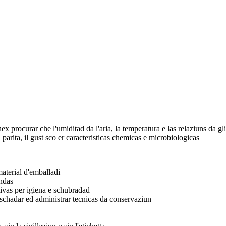
x procurar che l'umiditad da l'aria, la temperatura e las relaziuns da gli
 parita, il gust sco er caracteristicas chemicas e microbiologicas
material d'emballadi
ondas
tivas per igiena e schubradad
maschadar ed administrar tecnicas da conservaziun