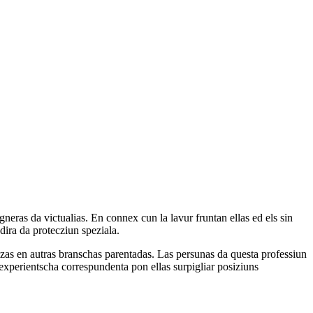
neras da victualias. En connex cun la lavur fruntan ellas ed els sin
adira da protecziun speziala.
azzas en autras branschas parentadas. Las persunas da questa professiun
n'experientscha correspundenta pon ellas surpigliar posiziuns