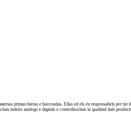
erias primas bieras e bavrondas. Ellas ed els èn responsabels per tut i
han indrizs analogs e digitals e controlleschan la qualitad dals product