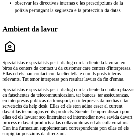
observar las directivas internas e las prescripziuns da la
polizia pertutgant la segirezza e la protecziun da datas
Ambient da lavur
Spezialistas e spezialists per il dialog cun la clientella lavuran en
biros da centers da contact u da customer care centers d'interpresas.
Ellas ed els han contact cun la clientella e cun ils posts interns
relevants. Tut tenor interpresa pon resultar lavurs da fin d'emna.
Spezialistas e spezialists per il dialog cun la clientella chattan plazzas
en fatschentas da telecommunicaziun, tar bancas, tar assicuranzas,
en interpresas publicas da transport, en interpresas da medias u tar
servetschs da help desk. Ellas ed els ston adina esser al current
davart las tecnologias ed ils products. Suenter l'emprendissadi pon
ellas ed els lavurar sco linetrainer ed intermediar nova savida davart
process e davart products a las collavuraturas ed als collavuraturs.
Cun ina furmaziun supplementara correspundenta pon ellas ed els
surpigliar posiziuns da direcziun.