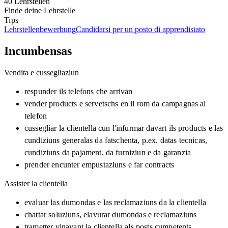
40 Lehrstellen
Finde deine Lehrstelle
Tips
Lehrstellenbewerbung
Candidarsi per un posto di apprendistato
Incumbensas
Vendita e cussegliaziun
respunder ils telefons che arrivan
vender products e servetschs en il rom da campagnas al
telefon
cussegliar la clientella cun l'infurmar davart ils products e las
cundiziuns generalas da fatschenta, p.ex. datas tecnicas,
cundiziuns da pajament, da furniziun e da garanzia
prender encunter empustaziuns e far contracts
Assister la clientella
evaluar las dumondas e las reclamaziuns da la clientella
chattar soluziuns, elavurar dumondas e reclamaziuns
trametter vinavant la clientella als posts cumpetents