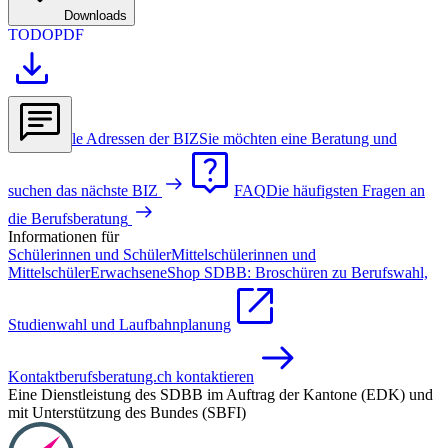
Downloads
TODO
PDF
Alle Adressen der BIZ
Sie möchten eine Beratung und
suchen das nächste BIZ
FAQ
Die häufigsten Fragen an
die Berufsberatung
Informationen für
Schülerinnen und Schüler
Mittelschülerinnen und
Mittelschüler
Erwachsene
Shop SDBB: Broschüren zu Berufswahl,
Studienwahl und Laufbahnplanung
Kontakt
berufsberatung.ch kontaktieren
Eine Dienstleistung des SDBB im Auftrag der Kantone (EDK) und
mit Unterstützung des Bundes (SBFI)