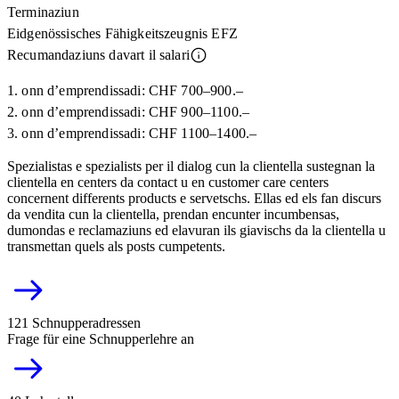
Terminaziun
Eidgenössisches Fähigkeitszeugnis EFZ
Recumandaziuns davart il salari
1. onn d’emprendissadi: CHF 700–900.–
2. onn d’emprendissadi: CHF 900–1100.–
3. onn d’emprendissadi: CHF 1100–1400.–
Spezialistas e spezialists per il dialog cun la clientella sustegnan la
clientella en centers da contact u en customer care centers
concernent differents products e servetschs. Ellas ed els fan discurs
da vendita cun la clientella, prendan encunter incumbensas,
dumondas e reclamaziuns ed elavuran ils giavischs da la clientella u
transmettan quels als posts cumpetents.
121 Schnupperadressen
Frage für eine Schnupperlehre an