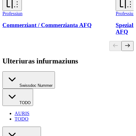
Professiun
Professiun
Commerziant / Commerzianta AFQ
Speziali
AFQ
Ulteriuras infurmaziuns
Swissdoc Nummer
TODO
AURIS
TODO