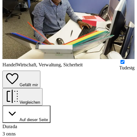
Handel
Wirtschaft, Verwaltung, Sicherheit
Tudestg
Gefällt mir
Vergleichen
Auf dieser Seite
Durada
3 onns