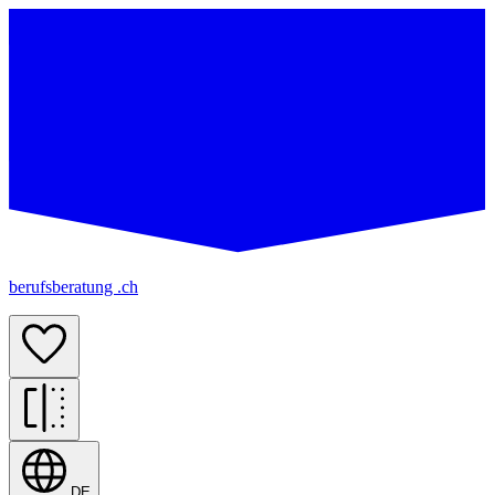
berufsberatung .ch
DE