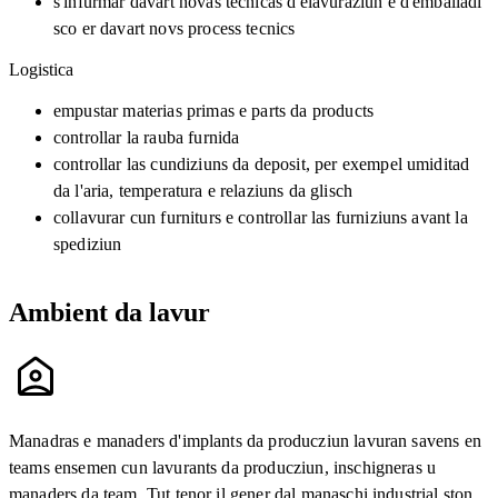
s'infurmar davart novas tecnicas d'elavuraziun e d'emballadi
sco er davart novs process tecnics
Logistica
empustar materias primas e parts da products
controllar la rauba furnida
controllar las cundiziuns da deposit, per exempel umiditad
da l'aria, temperatura e relaziuns da glisch
collavurar cun furniturs e controllar las furniziuns avant la
spediziun
Ambient da lavur
Manadras e manaders d'implants da producziun lavuran savens en
teams ensemen cun lavurants da producziun, inschigneras u
manaders da team. Tut tenor il gener dal manaschi industrial ston