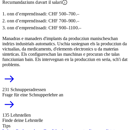
Recumandaziuns davart il salari
1. onn d’emprendissadi: CHF 500–700.–
2. onn d’emprendissadi: CHF 700–900.–
3. onn d’emprendissadi: CHF 900–1100.–
Manadras e manaders d'implants da producziun manischeschan
indrizs industrials automatics. Uschia sustegnan els la producziun da
victualias, da medicaments, d'elements electronics u da materias
sinteticas. Els configureschan las maschinas e procuran che talas
funcziunian bain. Els intervegnan en la producziun en seria, sch'i dat
problems.
231 Schnupperadressen
Frage für eine Schnupperlehre an
135 Lehrstellen
Finde deine Lehrstelle
Tips