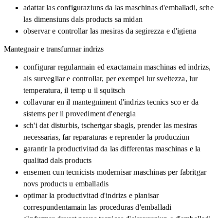
adattar las configuraziuns da las maschinas d'emballadi, sche
las dimensiuns dals products sa midan
observar e controllar las mesiras da segirezza e d'igiena
Mantegnair e transfurmar indrizs
configurar regularmain ed exactamain maschinas ed indrizs,
als survegliar e controllar, per exempel lur sveltezza, lur
temperatura, il temp u il squitsch
collavurar en il mantegniment d'indrizs tecnics sco er da
sistems per il provediment d'energia
sch'i dat disturbis, tschertgar sbagls, prender las mesiras
necessarias, far reparaturas e reprender la producziun
garantir la productivitad da las differentas maschinas e la
qualitad dals products
ensemen cun tecnicists modernisar maschinas per fabritgar
novs products u emballadis
optimar la productivitad d'indrizs e planisar
correspundentamain las proceduras d'emballadi