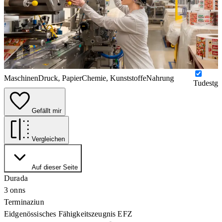
Maschinen
Druck, Papier
Chemie, Kunststoffe
Nahrung
Tudestg
Gefällt mir
Vergleichen
Auf dieser Seite
Durada
3 onns
Terminaziun
Eidgenössisches Fähigkeitszeugnis EFZ