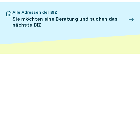
Alle Adressen der BIZ
Sie möchten eine Beratung und suchen das
nächste BIZ
FAQ
Die häufigsten Fragen an die Berufsberatung
Informationen für
Schülerinnen und Schüler
Mittelschülerinnen und Mittelschüler
Erwachsene
Shop SDBB: Broschüren zu Berufswahl, Studienwahl
und Laufbahnplanung
berufsberatung.ch kontaktieren