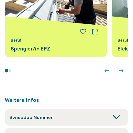
Beruf
Beruf
Spengler/​in EFZ
Elektr
Weitere Infos
Swissdoc Nummer