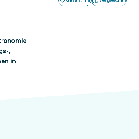
Gefällt mir
Vergleichen
tronomie
gs-,
en in