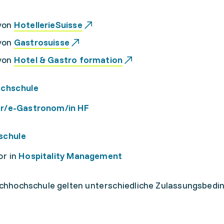
von
HotellerieSuisse
von
Gastrosuisse
von
Hotel & Gastro formation
achschule
er/e-Gastronom/in HF
schule
or in
Hospitality Management
achhochschule gelten unterschiedliche Zulassungsbed