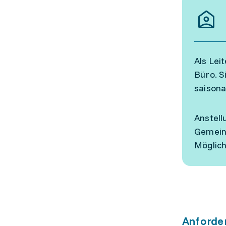
Als Lei
Büro. S
saisona
Anstell
Gemeins
Möglich
Anforde