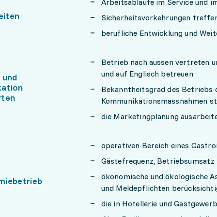
Arbeitsabläufe im Service und i
eiten
Sicherheitsvorkehrungen treffe
berufliche Entwicklung und Weit
Betrieb nach aussen vertreten 
und auf Englisch betreuen
 und
ation
Bekanntheitsgrad des Betriebs d
rten
Kommunikationsmassnahmen st
die Marketingplanung ausarbeit
operativen Bereich eines Gastr
Gästefrequenz, Betriebsumsatz
ökonomische und ökologische As
miebetrieb
und Meldepflichten berücksicht
die in Hotellerie und Gastgewe