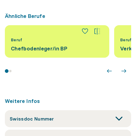
Ähnliche Berufe
Beruf
Beruf
Chefbodenleger/​in BP
Verka
Weitere Infos
Swissdoc Nummer