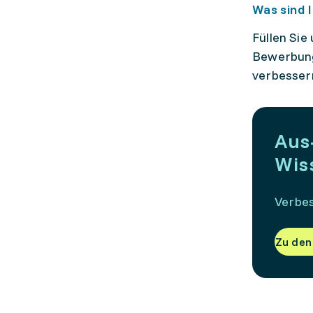
Was sind 
Füllen Sie
Bewerbung
verbesser
Aus
Wis
Verbes
Zu den