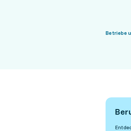
Betriebe 
Ber
Entdec