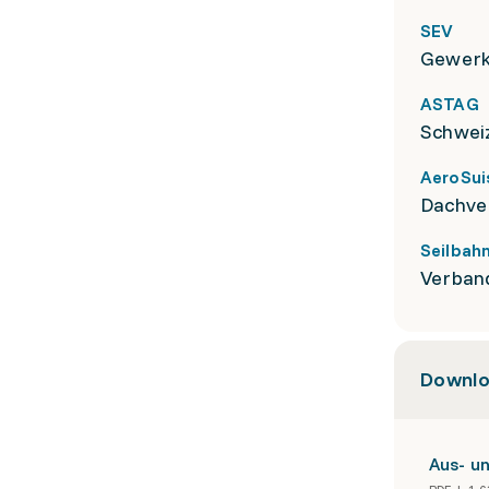
SEV
Gewerk
ASTAG
Schwei
AeroSui
Dachve
Seilbah
Verban
Downlo
Aus- u