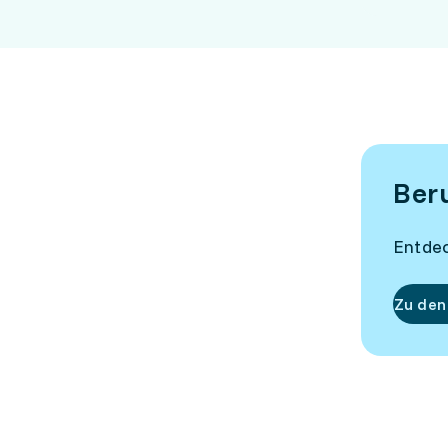
Ber
Entdec
Zu den