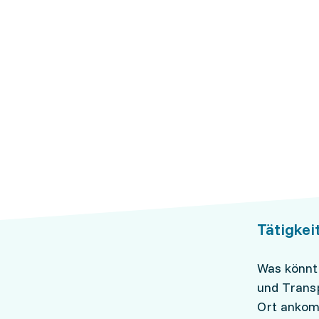
Tätigkei
Was könnte
und Transp
Ort anko