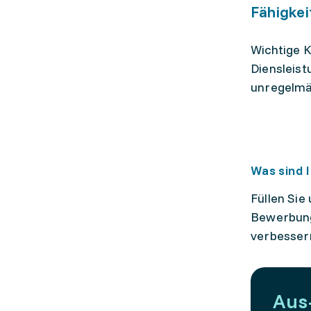
Fähigkei
Wichtige 
Diensleist
unregelmä
Was sind 
Füllen Sie
Bewerbung
verbesser
Aus