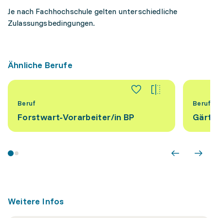
Je nach Fachhochschule gelten unterschiedliche
Zulassungsbedingungen.
Ähnliche Berufe
Beruf
Beruf
Forstwart-Vorarbeiter/​in BP
Gärtne
Weitere Infos