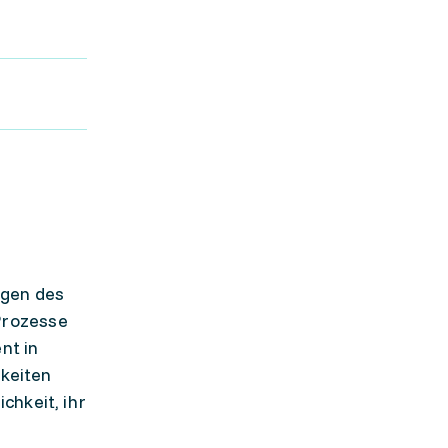
agen des
Prozesse
nt in
keiten
chkeit, ihr