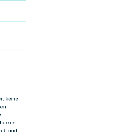
it keine
den
e
 Jahren
Rad- und