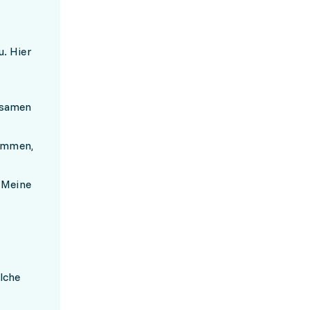
u. Hier
ssamen
nommen,
 Meine
lche