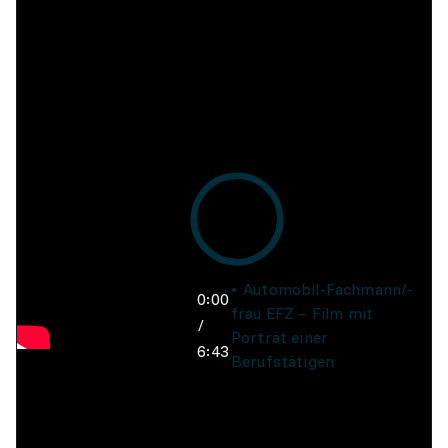
Automobil-Fachmann/-
0:00
frau EFZ – Film mit
/
Porträt einer
6:43
Berufstätigen