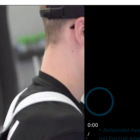
0:00
Automobil-Ass
/
mit Porträt ein