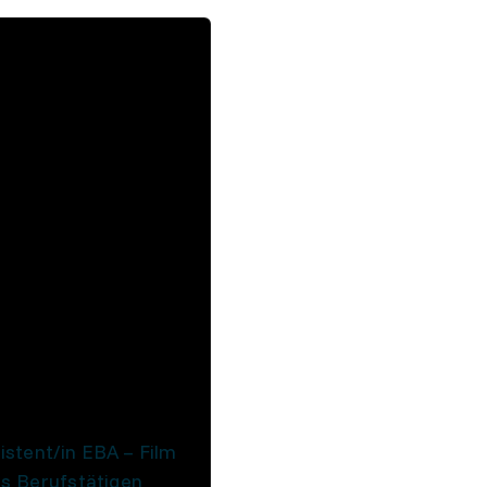
istent/in EBA – Film
es Berufstätigen