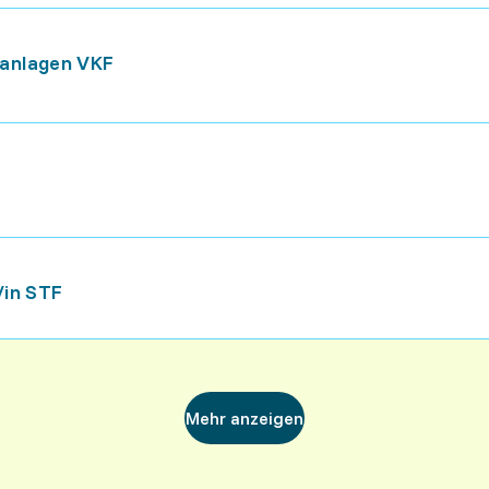
anlagen VKF
​in STF
Mehr anzeigen