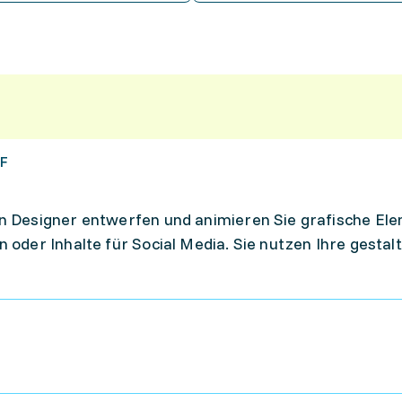
HF
n Designer entwerfen und animieren Sie grafische Ele
 oder Inhalte für Social Media. Sie nutzen Ihre gestal
fische Inhalte in Bewegung zu setzen und Botschaft