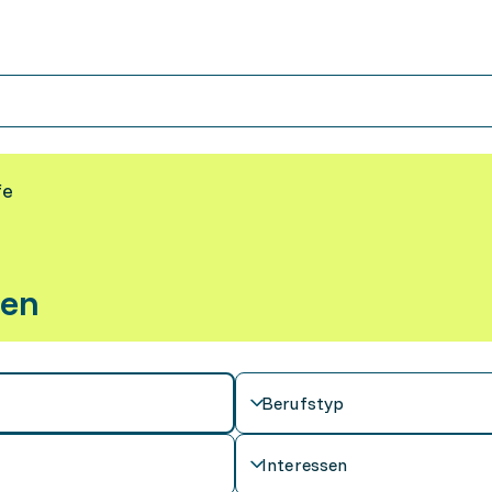
fe
den
Berufstyp
Interessen