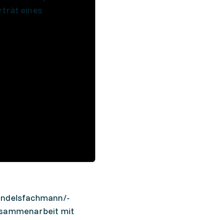
rträt eines
handelsfachmann/-
Zusammenarbeit mit