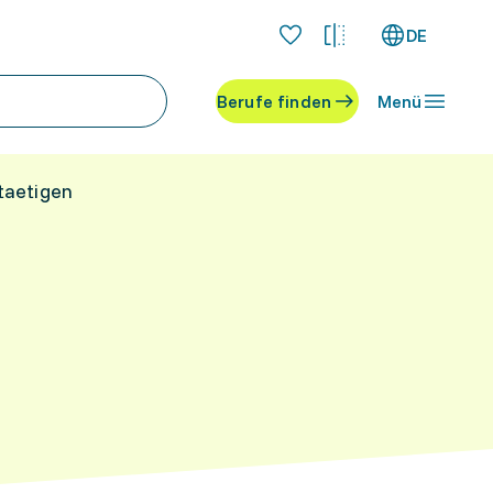
DE
Berufe finden
Menü
taetigen