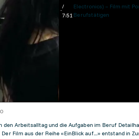
/
Electronics) – Film mit Po
Berufstätigen
7:51
FO
rm den Arbeitsalltag und die Aufgaben im Beruf Detail
Der Film aus der Reihe «EinBlick auf...» entstand in 