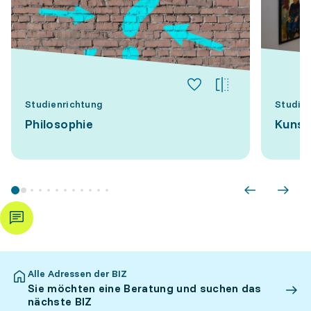
Studienrichtung
Studie
Philosophie
Kunst
Alle Adressen der BIZ
Sie möchten eine Beratung und suchen das
nächste BIZ