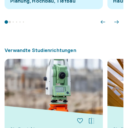
Planung, Hochbau, Tiefbau
Hausw
Verwandte Studienrichtungen