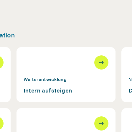
uation
Weiterentwicklung
N
Intern aufsteigen
D