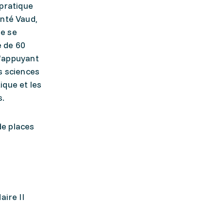
 pratique
anté Vaud,
le se
e de 60
'appuyant
s sciences
ique et les
s.
de places
aire II