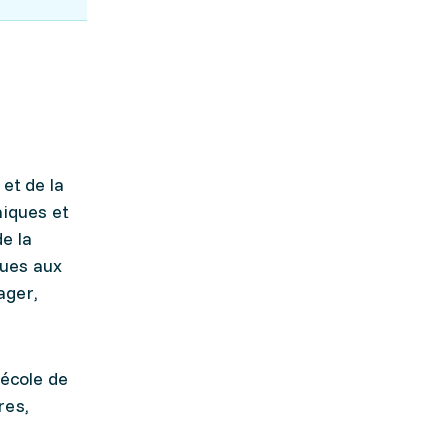
et de la
niques et
e la
ques aux
ager,
 école de
res,