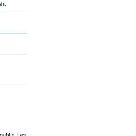
is.
public. Les