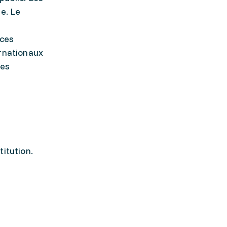
e. Le
e
nces
ernationaux
les
stitution.