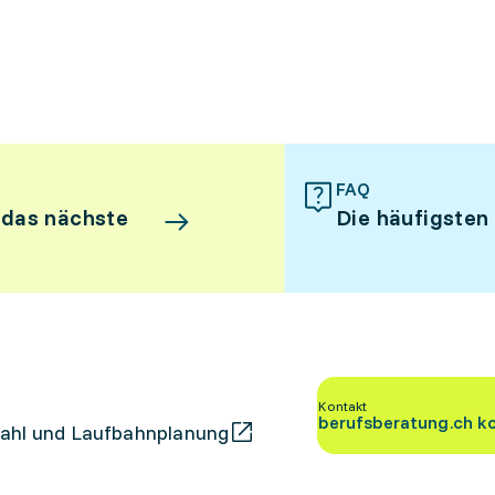
FAQ
 das nächste
Die häufigsten
Kontakt
berufsberatung.ch k
ahl und Laufbahnplanung