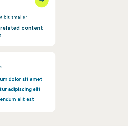
 a bit smaller
a related content
e
s
um dolor sit amet
ur adipiscing elit
endum elit est